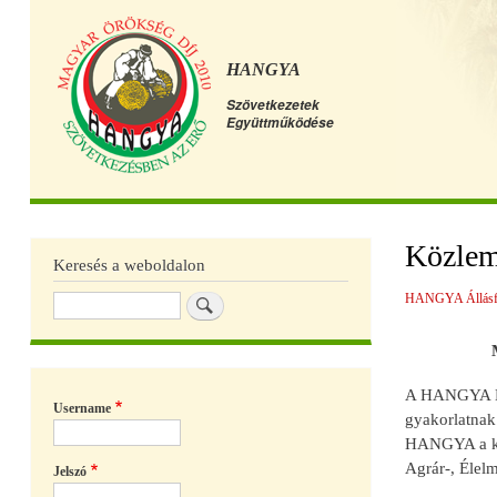
HANGYA
Szövetkezetek
Együttműködése
Főmenü
Közlem
Keresés a weboldalon
HANGYA Állásfo
Keresés
A HANGYA Egy
Username
gyakorlatnak
HANGYA a kam
Agrár-, Élel
Jelszó