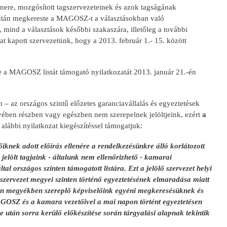
re, mozgósított tagszervezeteinek és azok tagságának
le után megkereste a MAGOSZ-t a választásokban való
mind a választások későbbi szakaszára, illetőleg a további
at kapott szervezetünk, hogy a 2013. február 1.- 15. között
 a MAGOSZ listát támogató nyilatkozatát 2013. január 21.-én
 – az országos szintű előzetes garanciavállalás és egyeztetések
yében részben vagy egészben nem szerepelnek jelöltjeink, ezért
a
z alábbi nyilatkozat kiegészítéssel támogatjuk:
iknek adott előírás ellenére a rendelkezésünkre álló korlátozott
jelölt tagjaink - általunk nem ellenőrizhető - kamarai
al országos szinten támogatott listára. Ezt a jelölő szervezet helyi
szervezet megyei szinten történő egyeztetésének elmaradása miatt
 Ezen megyékben szereplő képviselőink egyéni megkeresésüknek és
OSZ és a kamara vezetőivel a mai napon történt egyeztetésen
 után sorra kerülő előkészítése során tárgyalási alapnak tekintik