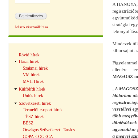
A HANGYA, mi
regisztrációb
együttműködé
stratégiai eg
Jelszó visszaállítása
lebonyolításr
Mindezek tük
kibocsájtotta.
Hírek
Rövid hírek
navigáció
Hazai hírek
Figyelemmel a
Szakmai hírek
ellenére – te
VM hírek
MAGOSZ megy
MVH Hírek
„A MAGOSZ ors
Külfölfdi hírek
időtartam ala
Uniós hírek
regisztrációj
Szövetkezeti hírek
vezetőivel e
Termelői csoport hírek
több megyébe
TÉSZ hírek
döntésüknek 
BÉSZ
ugyanakkor ga
Országos Szövetkezeti Tanács
a megyei szi
COPA-COGECA