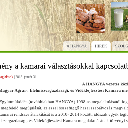
Ugrás
a
tartalomra
A HANGYA
HÍREK
SZOL
ény a kamarai választásokkal kapcsolat
glalások
|
2013. január 31.
A HANGYA vezetés köz
Magyar Agrár-, Élelmiszergazdasági, és Vidékfejlesztési Kamara mega
üttműködés (továbbiakban HANGYA) 1998-as megalakulásától fogva cé
 megfelelő megújulását, az ezzel összefüggő hazai szabályozás megvaló
arai rendszer átalakítását is a 2010- 2014 közötti időszak egyik legf
miszergazdasági, és Vidékfejlesztési Kamara megalakulásának törvényi s