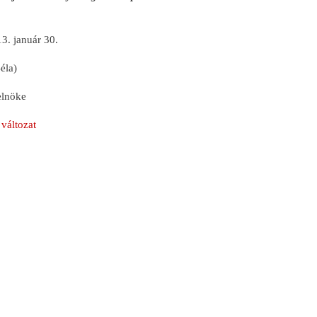
3. január 30.
éla)
lnöke
változat