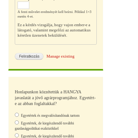
A fenti művelet eredményét kell beírni. Például 1+3
esetén 4-et.
Ez a kérdés vizsgálja, hogy vajon ember-e a
látogató, valamint megelőzi az automatikus
kéretlen üzenetek beküldését.
Manage existing
Honlapunkon közzétettük a HANGYA
javaslatát a jövő agrárprogramjához. Egyetért-
e az abban foglaltakkal?
Választások
Egyetértek és megvalósítandónak tartom
Egyetértek, de kiegészítendő további
gazdaságpolitikai eszközökkel
Egyetértek, de kiegészítendő további