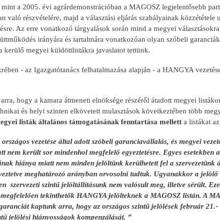
nt a 2005. évi agrárdemonstrációban a MAGOSZ legjelentősebb partne
an való részvételére, majd a választási eljárás szabályainak közzététe
sre. Az erre vonatkozó tárgyalások során mind a megyei választásokra, 
yüttműködés irányára és tartalmára vonatkozóan olyan szóbeli garanciák
a kerülő megyei küldöttlistákra javaslatot tettünk.
rében - az Igazgatótanács felhatalmazása alapján - a HANGYA vezetése
rra, hogy a kamara átmeneti elnöksége részéről átadott megyei listákon
chnikai és helyi szinten elkövetett mulasztások következtében több meg
ei listák általános támogatásának fenntartása mellet
t
a listákat a
zágos vezetése által adott szóbeli garanciavállalás, és megyei vezető
tt nem került sor mindenhol megfelelő egyeztetésre. Egyes esetekben a 
ának hiánya miatt nem minden jelöltünk kerülhetett fel a szervezetünk ált
gyeztetve meghatározó arányban orvosolni tudtuk. Ugyanakkor a jelölő 
n szervezeti szintű jelöltállításunk nem valósult meg, illetve sérült.
megfelelően tekinthetők HANGYA jelölteknek a MAGOSZ listán. A MAG
ranciát kaptunk arra, hogy az országos szintű jelölések február 21.- e
ntű jelölési hiányosságok kompenzálását. ”