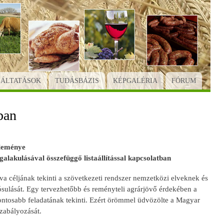
GÁLTATÁSOK
TUDÁSBÁZIS
KÉPGALÉRIA
FÓRUM
ban
leménye
lakulásával összefüggő listaállítással kapcsolatban
ljának tekinti a szövetkezeti rendszer nemzetközi elveknek és
sulását. Egy tervezhetőbb és reményteli agrárjövő érdekében a
ontosabb feladatának tekinti. Ezért örömmel üdvözölte a Magyar
zabályozását.