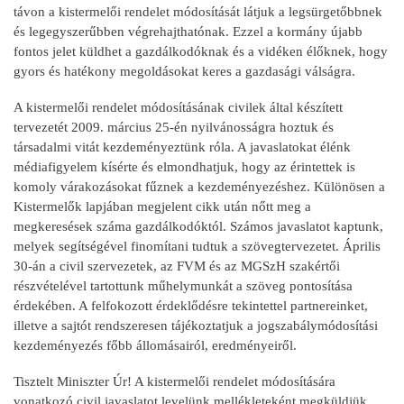
távon a kistermelői rendelet módosítását látjuk a legsürgetőbbnek
és legegyszerűbben végrehajthatónak. Ezzel a kormány újabb
fontos jelet küldhet a gazdálkodóknak és a vidéken élőknek, hogy
gyors és hatékony megoldásokat keres a gazdasági válságra.
A kistermelői rendelet módosításának civilek által készített
tervezetét 2009. március 25-én nyilvánosságra hoztuk és
társadalmi vitát kezdeményeztünk róla. A javaslatokat élénk
médiafigyelem kísérte és elmondhatjuk, hogy az érintettek is
komoly várakozásokat fűznek a kezdeményezéshez. Különösen a
Kistermelők lapjában megjelent cikk után nőtt meg a
megkeresések száma gazdálkodóktól. Számos javaslatot kaptunk,
melyek segítségével finomítani tudtuk a szövegtervezetet. Április
30-án a civil szervezetek, az FVM és az MGSzH szakértői
részvételével tartottunk műhelymunkát a szöveg pontosítása
érdekében. A felfokozott érdeklődésre tekintettel partnereinket,
illetve a sajtót rendszeresen tájékoztatjuk a jogszabálymódosítási
kezdeményezés főbb állomásairól, eredményeiről.
Tisztelt Miniszter Úr! A kistermelői rendelet módosítására
vonatkozó civil javaslatot levelünk mellékleteként megküldjük.