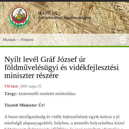
Ugrás
a
HANGYA
tartalomra
Szövetkezetek
Együttműködése
Mutatás — Főmenü
Főmenü
SZOLGÁLTATÁSOK
KÉPGALÉRIA
TUDÁSBÁZIS
A HANGYA
FÓRUM
HÍREK
Nyílt levél Gráf József úr
földművelésügyi és vidékfejlesztési
miniszter részére
VM hírek
|
2009. május 25.
Tárgy:
kistermelői rendelet módosítása
Tisztelt Miniszter Úr!
A hazai mezőgazdaság és vidék fejlesztésének egyik kulcsa a jó
minőségű alapanyagokból, helyben, a termelés helyszínéhez közel