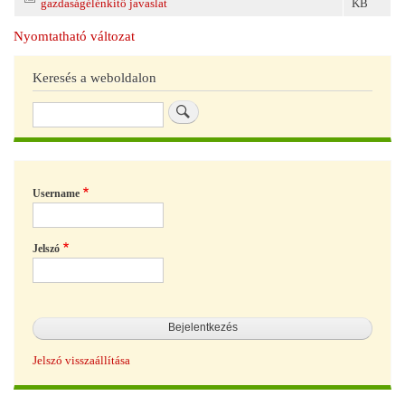
gazdaságélénkítő javaslat
KB
Nyomtatható változat
Keresés a weboldalon
Keresés
Username
Jelszó
Jelszó visszaállítása