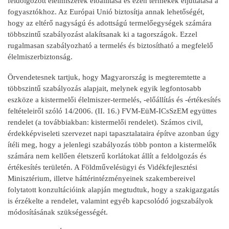
feldolgozott élelmiszerek előállítása és ezen termékek eljuttatása a
fogyasztókhoz. Az Európai Unió biztosítja annak lehetőségét,
hogy az eltérő nagyságú és adottságú termelőegységek számára
többszintű szabályozást alakítsanak ki a tagországok. Ezzel
rugalmasan szabályozható a termelés és biztosítható a megfelelő
élelmiszerbiztonság.
Örvendetesnek tartjuk, hogy Magyarország is megteremtette a
többszintű szabályozás alapjait, melynek egyik legfontosabb
eszköze a kistermelői élelmiszer-termelés, -előállítás és -értékesítés
feltételeiről szóló 14/2006. (II. 16.) FVM-EüM-ICsSzEM együttes
rendelet (a továbbiakban: kistermelői rendelet). Számos civil,
érdekképviseleti szervezet napi tapasztalataira építve azonban úgy
ítéli meg, hogy a jelenlegi szabályozás több ponton a kistermelők
számára nem kellően életszerű korlátokat állít a feldolgozás és
értékesítés területén. A Földművelésügyi és Vidékfejlesztési
Minisztérium, illetve háttérintézményeinek szakembereivel
folytatott konzultációink alapján megtudtuk, hogy a szakigazgatás
is érzékelte a rendelet, valamint egyéb kapcsolódó jogszabályok
módosításának szükségességét.