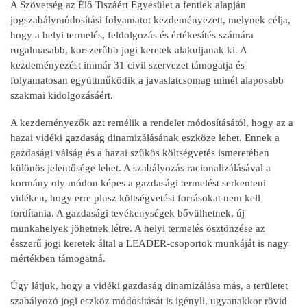
A Szövetség az Élő Tiszáért Egyesület a fentiek alapján
jogszabálymódosítási folyamatot kezdeményezett, melynek célja,
hogy a helyi termelés, feldolgozás és értékesítés számára
rugalmasabb, korszerűbb jogi keretek alakuljanak ki. A
kezdeményezést immár 31 civil szervezet támogatja és
folyamatosan együttműködik a javaslatcsomag minél alaposabb
szakmai kidolgozásáért.
A kezdeményezők azt remélik a rendelet módosításától, hogy az a
hazai vidéki gazdaság dinamizálásának eszköze lehet. Ennek a
gazdasági válság és a hazai szűkös költségvetés ismeretében
különös jelentősége lehet. A szabályozás racionalizálásával a
kormány oly módon képes a gazdasági termelést serkenteni
vidéken, hogy erre plusz költségvetési forrásokat nem kell
fordítania. A gazdasági tevékenységek bővülhetnek, új
munkahelyek jöhetnek létre. A helyi termelés ösztönzése az
ésszerű jogi keretek által a LEADER-csoportok munkáját is nagy
mértékben támogatná.
Úgy látjuk, hogy a vidéki gazdaság dinamizálása más, a területet
szabályozó jogi eszköz módosítását is igényli, ugyanakkor rövid