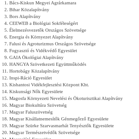
Bács-Kiskun Megyei Agrárkamara
Bihar Közalapítvány
Bors Alapítvány
CEEWEB a Biológiai Sokféleségért
Élelmezésvezetők Országos Szövetsége
Energia és Környezet Alapítvány
Falusi és Agroturizmus Országos Szövetsége
Fogyasztó és Vidékvédő Egyesület
GAIA Ökológiai Alapítvány
HANGYA Szövetkezeti Együttműködés
Hortobágy Közalapítvány
Inspi-Ráció Egyesület
Kishantosi Vidékfejlesztési Központ Kht.
Kiskunsági Nők Egyesülete
Magosfa Környezeti Nevelési és Ökoturisztikai Alapítvány
Magyar Biokultúra Szövetség
Magyar Faluszövetség
Magyar Kisállatnemesítők Génmegőrző Egyesülete
Magyar Szürke Szarvasmarhát Tenyésztők Egyesülete
Magyar Természetvédők Szövetsége