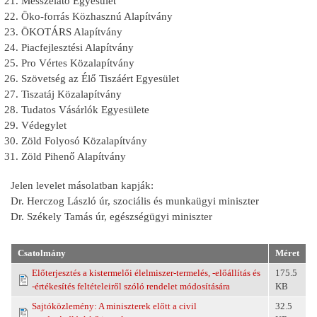
Messzelátó Egyesület
Öko-forrás Közhasznú Alapítvány
ÖKOTÁRS Alapítvány
Piacfejlesztési Alapítvány
Pro Vértes Közalapítvány
Szövetség az Élő Tiszáért Egyesület
Tiszatáj Közalapítvány
Tudatos Vásárlók Egyesülete
Védegylet
Zöld Folyosó Közalapítvány
Zöld Pihenő Alapítvány
Jelen levelet másolatban kapják:
Dr. Herczog László úr, szociális és munkaügyi miniszter
Dr. Székely Tamás úr, egészségügyi miniszter
Csatolmány
Méret
Előterjesztés a kistermelői élelmiszer-termelés, -előállítás és
175.5
-értékesítés feltételeiről szóló rendelet módosítására
KB
Sajtóközlemény: A miniszterek előtt a civil
32.5