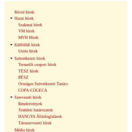
Hírek
Rövid hírek
navigáció
Hazai hírek
Szakmai hírek
VM hírek
MVH Hírek
Külfölfdi hírek
Uniós hírek
Szövetkezeti hírek
Termelői csoport hírek
TÉSZ hírek
BÉSZ
Országos Szövetkezeti Tanács
COPA-COGECA
Szervezeti hírek
Rendezvények
Testületi határozatok
HANGYA Állásfoglalások
Társszervezeti hírek
Média hírek