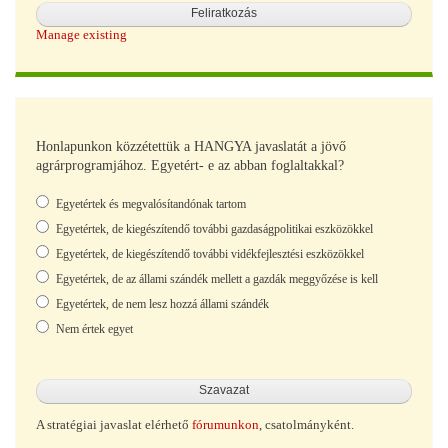
Manage existing
Honlapunkon közzétettük a HANGYA javaslatát a jövő
agrárprogramjához. Egyetért- e az abban foglaltakkal?
Választások
Egyetértek és megvalósítandónak tartom
Egyetértek, de kiegészítendő további gazdaságpolitikai eszközökkel
Egyetértek, de kiegészítendő további vidékfejlesztési eszközökkel
Egyetértek, de az állami szándék mellett a gazdák meggyőzése is kell
Egyetértek, de nem lesz hozzá állami szándék
Nem értek egyet
A stratégiai javaslat elérhető
fórumunkon
, csatolmányként.