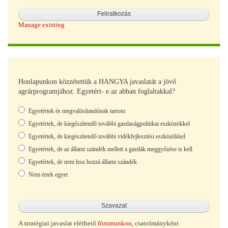
Manage existing
Honlapunkon közzétettük a HANGYA javaslatát a jövő
agrárprogramjához. Egyetért- e az abban foglaltakkal?
Választások
Egyetértek és megvalósítandónak tartom
Egyetértek, de kiegészítendő további gazdaságpolitikai eszközökkel
Egyetértek, de kiegészítendő további vidékfejlesztési eszközökkel
Egyetértek, de az állami szándék mellett a gazdák meggyőzése is kell
Egyetértek, de nem lesz hozzá állami szándék
Nem értek egyet
A stratégiai javaslat elérhető
fórumunkon
, csatolmányként.