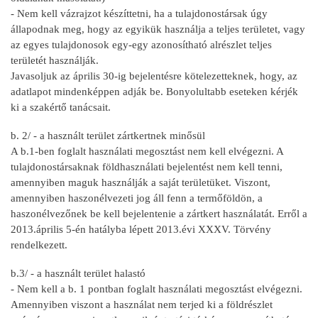
- Nem kell vázrajzot készíttetni, ha a tulajdonostársak úgy
állapodnak meg, hogy az egyikük használja a teljes területet, vagy
az egyes tulajdonosok egy-egy azonosítható alrészlet teljes
területét használják.
Javasoljuk az április 30-ig bejelentésre kötelezetteknek, hogy, az
adatlapot mindenképpen adják be. Bonyolultabb eseteken kérjék
ki a szakértő tanácsait.
b. 2/ - a használt terület zártkertnek minősül
A b.1-ben foglalt használati megosztást nem kell elvégezni. A
tulajdonostársaknak földhasználati bejelentést nem kell tenni,
amennyiben maguk használják a saját területüket. Viszont,
amennyiben haszonélvezeti jog áll fenn a termőföldön, a
haszonélvezőnek be kell bejelentenie a zártkert használatát. Erről a
2013.április 5-én hatályba lépett 2013.évi XXXV. Törvény
rendelkezett.
b.3/ - a használt terület halastó
- Nem kell a b. 1 pontban foglalt használati megosztást elvégezni.
Amennyiben viszont a használat nem terjed ki a földrészlet