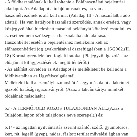
- A földhasználónak ki kell töltenie a Földhasználati bejelentési
adatlapot. Az Adatlapot a tulajdonosnak és, ha van a
haszonélvezőnek is alá kell írnia. (Adatlap III.- A használatba adó
adatai). Ha van hatályos használati szerződés, annak eredeti, vagy
közjegyző által hitelesített másolati példányát kötelező csatolni, és
ez esetben nem szükséges a használatba adó aláírása.
Haszonbérlet esetén a bejelentéshez mellékelni kell az
előhaszonbérleti jog gyakorlásával összefüggésben a 16/2002.(II.
18) Kormányrendeletben foglalt iratokat (Pl. jegyzői igazolást az
előajánlat kifüggesztésének megtörténtéről.)
- Az aláírást követően az Adatlapot és mellékleteit be kell adni a
földhivatalban az Ügyfélszolgálatnál.
Mellékelni kell a személyi azonosítót és egy másolatot a lakcímet
igazoló hatósági igazolványról. (Azaz a lakcímkártya mindkét
oldalának másolatát.)
b./ - A TERMŐFÖLD KÖZÖS TULAJDONBAN ÁLL.(Azaz a
Tulajdoni lapon több tulajdonos neve szerepel).) és:
b.1/ - az ingatlan nyilvántartás szerint szántó, szőlő, gyümölcsös,
kert, rét, legelő (gyep), nádas, fásított terület művelési ágban van