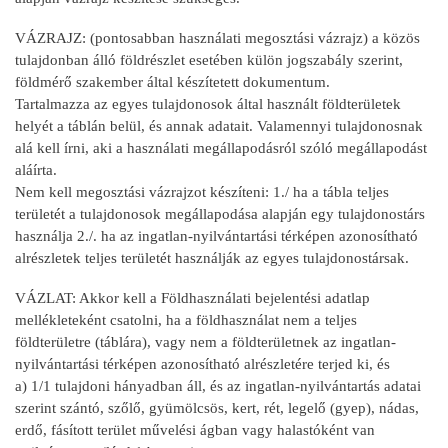
VÁZRAJZ: (pontosabban használati megosztási vázrajz) a közös
tulajdonban álló földrészlet esetében külön jogszabály szerint,
földmérő szakember által készítetett dokumentum.
Tartalmazza az egyes tulajdonosok által használt földterületek
helyét a táblán belül, és annak adatait. Valamennyi tulajdonosnak
alá kell írni, aki a használati megállapodásról szóló megállapodást
aláírta.
Nem kell megosztási vázrajzot készíteni: 1./ ha a tábla teljes
területét a tulajdonosok megállapodása alapján egy tulajdonostárs
használja 2./. ha az ingatlan-nyilvántartási térképen azonosítható
alrészletek teljes területét használják az egyes tulajdonostársak.
VÁZLAT: Akkor kell a Földhasználati bejelentési adatlap
mellékleteként csatolni, ha a földhasználat nem a teljes
földterületre (táblára), vagy nem a földterületnek az ingatlan-
nyilvántartási térképen azonosítható alrészletére terjed ki, és
a) 1/1 tulajdoni hányadban áll, és az ingatlan-nyilvántartás adatai
szerint szántó, szőlő, gyümölcsös, kert, rét, legelő (gyep), nádas,
erdő, fásított terület művelési ágban vagy halastóként van