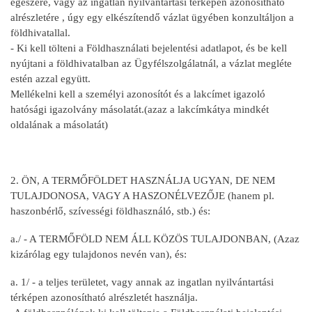
egészére, vagy az ingatlan nyilvántartási térképen azonosítható
alrészletére , úgy egy elkészítendő vázlat ügyében konzultáljon a
földhivatallal.
- Ki kell tölteni a Földhasználati bejelentési adatlapot, és be kell
nyújtani a földhivatalban az Ügyfélszolgálatnál, a vázlat megléte
estén azzal együtt.
Mellékelni kell a személyi azonosítót és a lakcímet igazoló
hatósági igazolvány másolatát.(azaz a lakcímkátya mindkét
oldalának a másolatát)
2. ÖN, A TERMŐFÖLDET HASZNÁLJA UGYAN, DE NEM
TULAJDONOSA, VAGY A HASZONÉLVEZŐJE (hanem pl.
haszonbérlő, szívességi földhasználó, stb.) és:
a./ - A TERMŐFÖLD NEM ÁLL KÖZÖS TULAJDONBAN, (Azaz
kizárólag egy tulajdonos nevén van), és:
a. 1/ - a teljes területet, vagy annak az ingatlan nyilvántartási
térképen azonosítható alrészletét használja.