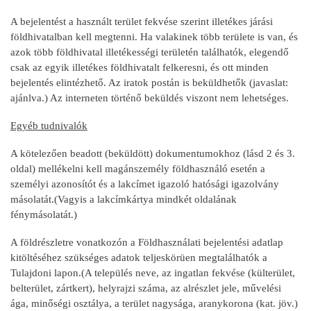
A bejelentést a használt terület fekvése szerint illetékes járási
földhivatalban kell megtenni. Ha valakinek több területe is van, és
azok több földhivatal illetékességi területén találhatók, elegendő
csak az egyik illetékes földhivatalt felkeresni, és ott minden
bejelentés elintézhető. Az iratok postán is beküldhetők (javaslat:
ajánlva.) Az interneten történő beküldés viszont nem lehetséges.
Egyéb tudnivalók
A kötelezően beadott (beküldött) dokumentumokhoz (lásd 2 és 3.
oldal) mellékelni kell magánszemély földhasználó esetén a
személyi azonosítót és a lakcímet igazoló hatósági igazolvány
másolatát.(Vagyis a lakcímkártya mindkét oldalának
fénymásolatát.)
A földrészletre vonatkozón a Földhasználati bejelentési adatlap
kitöltéséhez szükséges adatok teljeskörüen megtalálhatók a
Tulajdoni lapon.(A település neve, az ingatlan fekvése (külterület,
belterület, zártkert), helyrajzi száma, az alrészlet jele, művelési
ága, minőségi osztálya, a terület nagysága, aranykorona (kat. jöv.)