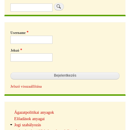
Keresés
Username
Jelszó
Jelszó visszaállítása
Tudásbázis
Ágazatpolitikai anyagok
navigáció
Előadások anyagai
Jogi szabályozás