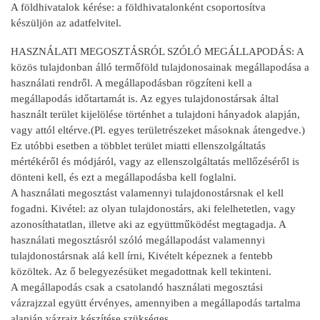
A földhivatalok kérése: a földhivatalonként csoportosítva
készüljön az adatfelvitel.
HASZNÁLATI MEGOSZTÁSRÓL SZÓLÓ MEGÁLLAPODÁS: A
közös tulajdonban álló termőföld tulajdonosainak megállapodása a
használati rendről. A megállapodásban rögzíteni kell a
megállapodás időtartamát is. Az egyes tulajdonostársak által
használt terület kijelölése történhet a tulajdoni hányadok alapján,
vagy attól eltérve.(Pl. egyes területrészeket másoknak átengedve.)
Ez utóbbi esetben a többlet terület miatti ellenszolgáltatás
mértékéről és módjáról, vagy az ellenszolgáltatás mellőzéséről is
dönteni kell, és ezt a megállapodásba kell foglalni.
A használati megosztást valamennyi tulajdonostársnak el kell
fogadni. Kivétel: az olyan tulajdonostárs, aki felelhetetlen, vagy
azonosíthatatlan, illetve aki az együttműködést megtagadja. A
használati megosztásról szóló megállapodást valamennyi
tulajdonostársnak alá kell írni, Kivételt képeznek a fentebb
közöltek. Az ő belegyezésüket megadottnak kell tekinteni.
A megállapodás csak a csatolandó használati megosztási
vázrajzzal együtt érvényes, amennyiben a megállapodás tartalma
alapján vázrajz készítése szükséges.