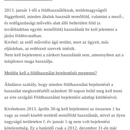
2013. január 1-től a földhasználóknak, területnagyságtól
függetlenül, minden általuk használt termőföld, valamint a mező-,
és erdőgazdasági művelés alatt álló belterületi föld (a
továbbiakban együtt: termőföld) használatát be kell jelenteni a
járási földhivatalban.
Kivétel: az erdő művelési ágú terület, mert az ügyeit, más
eljárásban, az erdészeti szervek intézik.
Nem kell bejelenteni a zártkert használatát sem, amennyiben azt a
tulajdonos maga használja.
Meddig kell a földhasználat bejelentését megtenni?
Általános szabály, hogy minden földhasználat bejelentését a
használat megkezdésétől számított 30 napon belül meg kell tenni
az erre szolgáló Földhasználati bejelentési adatlap kitöltésével.
Kivételesen 2013. április 30-ig kell bejelenteni az összesen 1 ha
vagy az ennél kisebb területű termőföld használatát, mivel az ilyen
nagyságú területekre f. év január 1-ig nem volt bejelentési
kötelezettség. Ez a határidő csak a 2012. december 31-én már