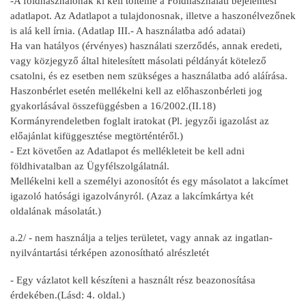
-A földhasználónak ki kell töltenie a Földhasználati bejelentési
adatlapot. Az Adatlapot a tulajdonosnak, illetve a haszonélvezőnek
is alá kell írnia. (Adatlap III.- A használatba adó adatai)
Ha van hatályos (érvényes) használati szerződés, annak eredeti,
vagy közjegyző által hitelesített másolati példányát kötelező
csatolni, és ez esetben nem szükséges a használatba adó aláírása.
Haszonbérlet esetén mellékelni kell az előhaszonbérleti jog
gyakorlásával összefüggésben a 16/2002.(II.18)
Kormányrendeletben foglalt iratokat (Pl. jegyzői igazolást az
előajánlat kifüggesztése megtörténtéről.)
- Ezt követően az Adatlapot és mellékleteit be kell adni
földhivatalban az Ügyfélszolgálatnál.
Mellékelni kell a személyi azonosítót és egy másolatot a lakcímet
igazoló hatósági igazolványról. (Azaz a lakcímkártya két
oldalának másolatát.)
a.2/ - nem használja a teljes területet, vagy annak az ingatlan-
nyilvántartási térképen azonosítható alrészletét
- Egy vázlatot kell készíteni a használt rész beazonosítása
érdekében.(Lásd: 4. oldal.)