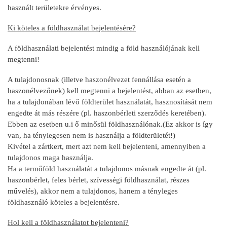
használt területekre érvényes.
Ki köteles a földhasználat bejelentésére?
A földhasználati bejelentést mindig a föld használójának kell
megtenni!
A tulajdonosnak (illetve haszonélvezet fennállása esetén a
haszonélvezőnek) kell megtenni a bejelentést, abban az esetben,
ha a tulajdonában lévő földterület használatát, hasznosítását nem
engedte át más részére (pl. haszonbérleti szerződés keretében).
Ebben az esetben u.i ő minősül földhasználónak.(Ez akkor is így
van, ha ténylegesen nem is használja a földterületét!)
Kivétel a zártkert, mert azt nem kell bejelenteni, amennyiben a
tulajdonos maga használja.
Ha a termőföld használatát a tulajdonos másnak engedte át (pl.
haszonbérlet, feles bérlet, szívességi földhasználat, részes
művelés), akkor nem a tulajdonos, hanem a tényleges
földhasználó köteles a bejelentésre.
Hol kell a földhasználatot bejelenteni?