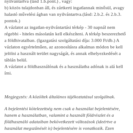
nyilvántartva (lásd 1.b.pont.) , vagy:
b) közös tulajdonban áll, és zártkerti ingatlannak minősül, avagy
halastó művelési ágban van nyilvántartva.(lásd: 2.b.2. és 2.b.3.
pontok.)
A vázlatot az ingatlan-nyilvántartási térkép - 30 napnál nem
régebbi - hiteles másolatán kell elkészíteni. A térkép beszerezhető
a földhivatalban. (Igazgatási szolgáltatási díja: 3.000 Ft/db.) A
vázlaton egyértelműen, az azonosításra alkalmas módon be kell
jelölni a használt terület nagyságát, és annak elhelyezkedését a
táblán belül.
A vázlatot a földhasználónak és a használatba adónak is alá kell
írni.
Megjegyzés: A közöltek általános tájékoztatásul szolgálnak.
A bejelentési kötelezettség nem csak a használat bejelentésére,
hanem a használatban, valamint a használt földrészlet és a
földhasználó adataiban bekövetkezett változások (ideértve a
használat megszűnését is) bejelentésére is vonatkozik. Ezen