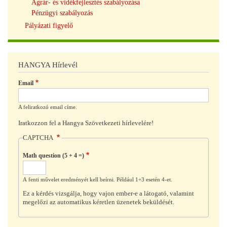
Agrár- és vidékfejlesztés szabályozása
Pénzügyi szabályozás
Pályázati figyelő
HANGYA Hírlevél
Email
A feliratkozó email címe.
Iratkozzon fel a Hangya Szövetkezeti hírlevelére!
CAPTCHA
Math question (5 + 4 =)
A fenti művelet eredményét kell beírni. Például 1+3 esetén 4-et.
Ez a kérdés vizsgálja, hogy vajon ember-e a látogató, valamint
megelőzi az automatikus kéretlen üzenetek beküldését.