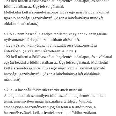
- Ki kell tölteni a Földhasználati bejelentési adatlapot, és beadni a
földhivatalban az Ügyfélszolgálatnál.
Mellékelni kell a személyi azonosítót és egy másolatot a lakcímet
igazoló hatósági igazolványról.(Azaz a lakcímkártya mindkét
oldalának másolatát.)
a.1.b./ - nem használja a teljes területet, vagy annak az ingatlan-
nyilvántartási térképen azonosítható alrészletét.
- Egy vázlatot kell készíteni a használt rész beazonosítása
érdekében. (A vázlatról részletesen: 4. oldal)
- Ki kell tölteni a Földhasználati bejelentési adatlapot, és a vázlattal
együtt beadni a földhivatalban az Ügyfélszolgálatnál. Mellékelni
kell a személyi azonosítót és egy másolatot, a lakcímet igazoló
hatósági igazolványról. (Azaz a lakcímkártya két oldalának
másolatát)
a.2 ./ - a használt földterület zártkertnek minősül
A tulajdonosnak semmilyen földhasználati bejelentést nem kell
tenni, amennyiben maga használja a területét. Viszont,
amennyiben haszonélvezeti jog áll fenn a termőföldön, a
haszonélvezőnek kell, a fentiek szerint, a földhasználatot