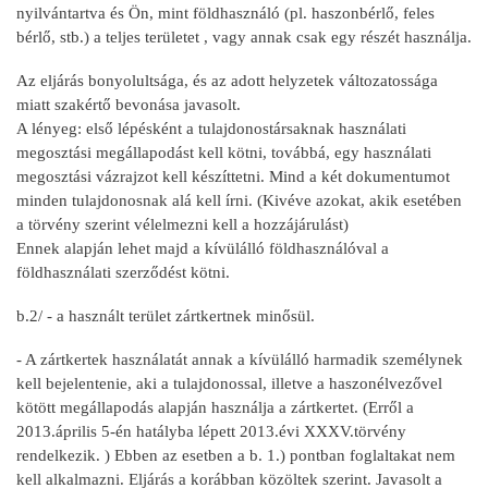
nyilvántartva és Ön, mint földhasználó (pl. haszonbérlő, feles
bérlő, stb.) a teljes területet , vagy annak csak egy részét használja.
Az eljárás bonyolultsága, és az adott helyzetek változatossága
miatt szakértő bevonása javasolt.
A lényeg: első lépésként a tulajdonostársaknak használati
megosztási megállapodást kell kötni, továbbá, egy használati
megosztási vázrajzot kell készíttetni. Mind a két dokumentumot
minden tulajdonosnak alá kell írni. (Kivéve azokat, akik esetében
a törvény szerint vélelmezni kell a hozzájárulást)
Ennek alapján lehet majd a kívülálló földhasználóval a
földhasználati szerződést kötni.
b.2/ - a használt terület zártkertnek minősül.
- A zártkertek használatát annak a kívülálló harmadik személynek
kell bejelentenie, aki a tulajdonossal, illetve a haszonélvezővel
kötött megállapodás alapján használja a zártkertet. (Erről a
2013.április 5-én hatályba lépett 2013.évi XXXV.törvény
rendelkezik. ) Ebben az esetben a b. 1.) pontban foglaltakat nem
kell alkalmazni. Eljárás a korábban közöltek szerint. Javasolt a