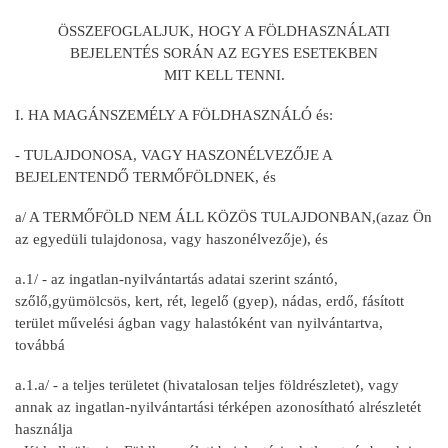
ÖSSZEFOGLALJUK, HOGY A FÖLDHASZNÁLATI
BEJELENTÉS SORÁN AZ EGYES ESETEKBEN
MIT KELL TENNI.
I. HA MAGÁNSZEMÉLY A FÖLDHASZNÁLÓ és:
- TULAJDONOSA, VAGY HASZONÉLVEZŐJE A
BEJELENTENDŐ TERMŐFÖLDNEK, és
a/ A TERMŐFÖLD NEM ÁLL KÖZÖS TULAJDONBAN,(azaz Ön
az egyedüli tulajdonosa, vagy haszonélvezője), és
a.1/ - az ingatlan-nyilvántartás adatai szerint szántó,
szőlő,gyümölcsös, kert, rét, legelő (gyep), nádas, erdő, fásított
terület művelési ágban vagy halastóként van nyilvántartva,
továbbá
a.1.a/ - a teljes területet (hivatalosan teljes földrészletet), vagy
annak az ingatlan-nyilvántartási térképen azonosítható alrészletét
használja