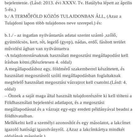
bejelentenie. (Lásd: 2013. évi XXXV. Tv. Hatályba lépett az április
5-én.)
b./ A TERMŐFÖLD KÖZÖS TULAJDONBAN ÁLL, (Azaz a
Tulajdoni lapon több tulajdonos neve szerepel.) és:
b.1./ - az ingatlan nyilvántartás adatai szerint szántó ,szőlő,
gyümölcsös, kert, rét, legelő (gyep), nádas, erdő, fásított terület
művelési ágban van nyilvántartva
-A tulajdonostársaknak használati megosztási megállapodást kell
írásban kötni.(Részletesen 4. oldal)
A megállapodáshoz egy, földmérő szakemberrel készíttetett, és
használati megosztásról szóló megállapodásban foglaltaknak
megfelelő használati megosztási vázrajzot kell csatolni.(Lásd: 4.
oldal)
– Önnek a saját maga által használt tulajdonrészére ki kell tölteni a
Földhasználati bejelentési adatlapot, és a megosztási
megállapodással és a vázrajz egy-egy eredeti példányával beadni a
földhivatalban.
Mellékelni kell a személyi azonosítót és egy másolatot, a lakcímet
igazoló hatósági igazolványról. .(Azaz a lakcímkártya mindkét
oldalának másolatát.)