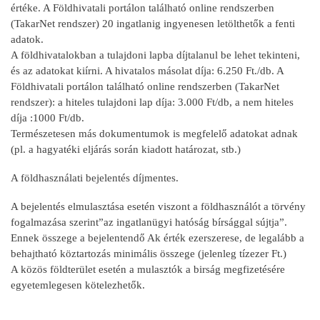
értéke. A Földhivatali portálon található online rendszerben
(TakarNet rendszer) 20 ingatlanig ingyenesen letölthetők a fenti
adatok.
A földhivatalokban a tulajdoni lapba díjtalanul be lehet tekinteni,
és az adatokat kiírni. A hivatalos másolat díja: 6.250 Ft./db. A
Földhivatali portálon található online rendszerben (TakarNet
rendszer): a hiteles tulajdoni lap díja: 3.000 Ft/db, a nem hiteles
díja :1000 Ft/db.
Természetesen más dokumentumok is megfelelő adatokat adnak
(pl. a hagyatéki eljárás során kiadott határozat, stb.)
A földhasználati bejelentés díjmentes.
A bejelentés elmulasztása esetén viszont a földhasználót a törvény
fogalmazása szerint”az ingatlanügyi hatóság bírsággal sújtja”.
Ennek összege a bejelentendő Ak érték ezerszerese, de legalább a
behajtható köztartozás minimális összege (jelenleg tízezer Ft.)
A közös földterület esetén a mulasztók a birság megfizetésére
egyetemlegesen kötelezhetők.