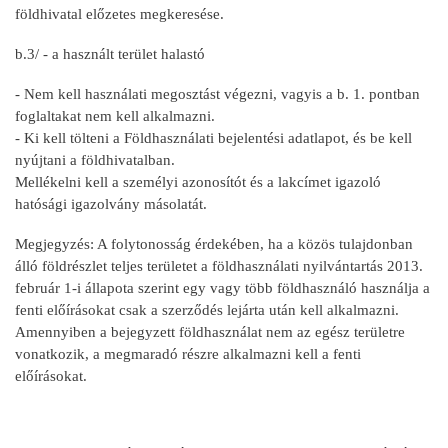
földhivatal előzetes megkeresése.
b.3/ - a használt terület halastó
- Nem kell használati megosztást végezni, vagyis a b. 1. pontban
foglaltakat nem kell alkalmazni.
- Ki kell tölteni a Földhasználati bejelentési adatlapot, és be kell
nyújtani a földhivatalban.
Mellékelni kell a személyi azonosítót és a lakcímet igazoló
hatósági igazolvány másolatát.
Megjegyzés: A folytonosság érdekében, ha a közös tulajdonban
álló földrészlet teljes területet a földhasználati nyilvántartás 2013.
február 1-i állapota szerint egy vagy több földhasználó használja a
fenti előírásokat csak a szerződés lejárta után kell alkalmazni.
Amennyiben a bejegyzett földhasználat nem az egész területre
vonatkozik, a megmaradó részre alkalmazni kell a fenti
előírásokat.