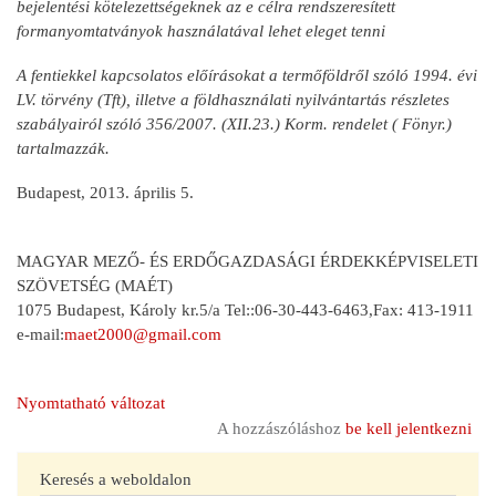
bejelentési kötelezettségeknek az e célra rendszeresített
formanyomtatványok használatával lehet eleget tenni
A fentiekkel kapcsolatos előírásokat a termőföldről szóló 1994. évi
LV. törvény (Tft), illetve a földhasználati nyilvántartás részletes
szabályairól szóló 356/2007. (XII.23.) Korm. rendelet ( Fönyr.)
tartalmazzák.
Budapest, 2013. április 5.
MAGYAR MEZŐ- ÉS ERDŐGAZDASÁGI ÉRDEKKÉPVISELETI
SZÖVETSÉG (MAÉT)
1075 Budapest, Károly kr.5/a Tel::06-30-443-6463,Fax: 413-1911
e-mail:
maet2000@gmail.com
Nyomtatható változat
A hozzászóláshoz
be kell jelentkezni
Keresés a weboldalon