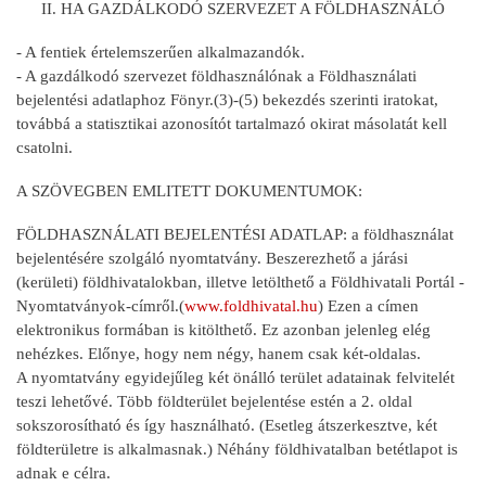
II. HA GAZDÁLKODÓ SZERVEZET A FÖLDHASZNÁLÓ
- A fentiek értelemszerűen alkalmazandók.
- A gazdálkodó szervezet földhasználónak a Földhasználati
bejelentési adatlaphoz Fönyr.(3)-(5) bekezdés szerinti iratokat,
továbbá a statisztikai azonosítót tartalmazó okirat másolatát kell
csatolni.
A SZÖVEGBEN EMLITETT DOKUMENTUMOK:
FÖLDHASZNÁLATI BEJELENTÉSI ADATLAP: a földhasználat
bejelentésére szolgáló nyomtatvány. Beszerezhető a járási
(kerületi) földhivatalokban, illetve letölthető a Földhivatali Portál -
Nyomtatványok-címről.(
www.foldhivatal.hu
) Ezen a címen
elektronikus formában is kitölthető. Ez azonban jelenleg elég
nehézkes. Előnye, hogy nem négy, hanem csak két-oldalas.
A nyomtatvány egyidejűleg két önálló terület adatainak felvitelét
teszi lehetővé. Több földterület bejelentése estén a 2. oldal
sokszorosítható és így használható. (Esetleg átszerkesztve, két
földterületre is alkalmasnak.) Néhány földhivatalban betétlapot is
adnak e célra.