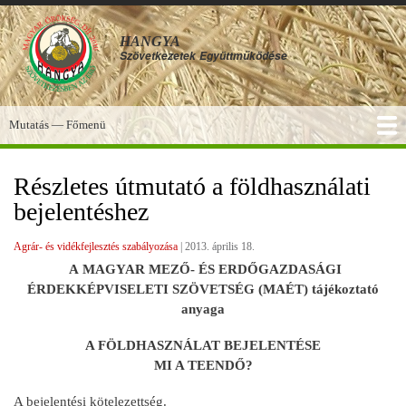
Ugrás
a
HANGYA
tartalomra
Szövetkezetek
Együttműködése
Mutatás — Főmenü
Főmenü
SZOLGÁLTATÁSOK
KÉPGALÉRIA
TUDÁSBÁZIS
A HANGYA
FÓRUM
HÍREK
Részletes útmutató a földhasználati
bejelentéshez
Agrár- és vidékfejlesztés szabályozása
|
2013. április 18.
A MAGYAR MEZŐ- ÉS ERDŐGAZDASÁGI
ÉRDEKKÉPVISELETI SZÖVETSÉG (MAÉT) tájékoztató
anyaga
A FÖLDHASZNÁLAT BEJELENTÉSE
MI A TEENDŐ?
A bejelentési kötelezettség
.