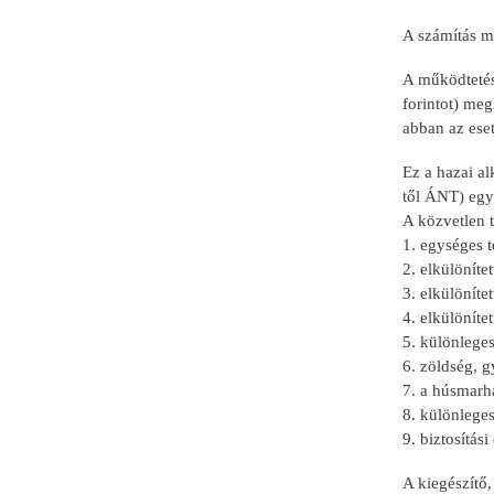
A számítás 
A működtetés 
forintot) meg
abban az eset
Ez a hazai al
től ÁNT) együ
A közvetlen 
1. egységes 
2. elkülöníte
3. elkülönít
4. elkülönít
5. különleges
6. zöldség, 
7. a húsmarha
8. különleges
9. biztosítás
A kiegészítő