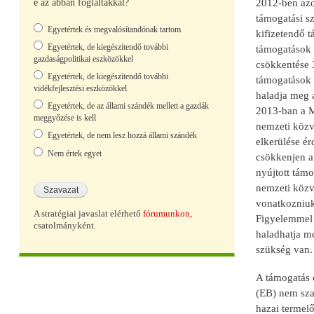
2012-ben azo
e az abban foglaltakkal?
támogatási s
Választások
Egyetértek és megvalósítandónak tartom
kifizetendő t
Egyetértek, de kiegészítendő további
támogatások 
gazdaságpolitikai eszközökkel
csökkentése 3
Egyetértek, de kiegészítendő további
támogatások n
vidékfejlesztési eszközökkel
haladja meg 
Egyetértek, de az állami szándék mellett a gazdák
2013-ban a M
meggyőzése is kell
nemzeti közv
Egyetértek, de nem lesz hozzá állami szándék
elkerülése é
Nem értek egyet
csökkenjen a
nyújtott tám
nemzeti közve
vonatkozniuk
A stratégiai javaslat elérhető
fórumunkon
,
Figyelemmel 
csatolmányként.
haladhatja me
szükség van.
A támogatás 
(EB) nem szab
hazai termelő