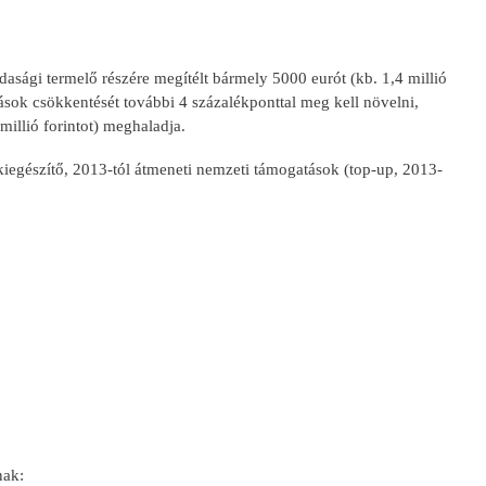
asági termelő részére megítélt bármely 5000 eurót (kb. 1,4 millió
ások csökkentését további 4 százalékponttal meg kell növelni,
millió forintot) meghaladja.
kiegészítő, 2013-tól átmeneti nemzeti támogatások (top-up, 2013-
nak: