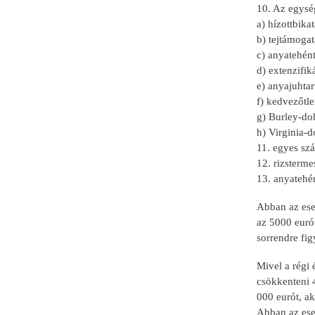
10. Az egysé
a) hízottbika
b) tejtámogat
c) anyatehén
d) extenzifi
e) anyajuhtar
f) kedvezőtl
g) Burley-do
h) Virginia-
11. egyes sz
12. rizsterme
13. anyatehén
Abban az eset
az 5000 eurót
sorrendre fi
Mivel a régi 
csökkenteni 
000 eurót, ak
Abban az ese