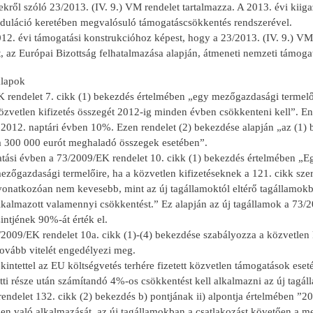
kről szóló 23/2013. (IV. 9.) VM rendelet tartalmazza. A 2013. évi kiiga
duláció keretében megvalósuló támogatáscsökkentés rendszerével.
012. évi támogatási konstrukcióhoz képest, hogy a 23/2013. (IV. 9.) VM
t, az Európai Bizottság felhatalmazása alapján, átmeneti nemzeti támoga
alapok
 rendelet 7. cikk (1) bekezdés értelmében „egy mezőgazdasági termelő 
zvetlen kifizetés összegét 2012-ig minden évben csökkenteni kell”. En
 2012. naptári évben 10%. Ezen rendelet (2) bekezdése alapján „az (1)
 a 300 000 eurót meghaladó összegek esetében”.
tási évben a 73/2009/EK rendelet 10. cikk (1) bekezdés értelmében „Eg
zőgazdasági termelőire, ha a közvetlen kifizetéseknek a 121. cikk szer
 vonatkozóan nem kevesebb, mint az új tagállamoktól eltérő tagállamokb
lkalmazott valamennyi csökkentést.” Ez alapján az új tagállamok a 73/
intjének 90%-át érték el.
009/EK rendelet 10a. cikk (1)-(4) bekezdése szabályozza a közvetlen ki
tovább vitelét engedélyezi meg.
ekintettel az EU költségvetés terhére fizetett közvetlen támogatások 
tti része után számítandó 4%-os csökkentést kell alkalmazni az új tagá
ndelet 132. cikk (2) bekezdés b) pontjának ii) alpontja értelmében ”2
en való alkalmazását, az új tagállamokban a csatlakozást követően a me