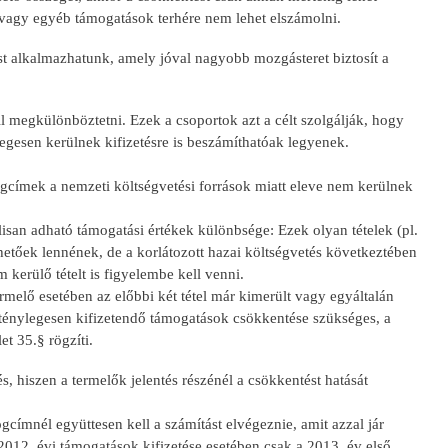
vagy egyéb támogatások terhére nem lehet elszámolni.
 alkalmazhatunk, amely jóval nagyobb mozgásteret biztosít a
 megkülönböztetni. Ezek a csoportok azt a célt szolgálják, hogy
egesen kerülnek kifizetésre is beszámíthatóak legyenek.
gcímek a nemzeti költségvetési források miatt eleve nem kerülnek
isan adható támogatási értékek különbsége: Ezek olyan tételek (pl.
etőek lennének, de a korlátozott hazai költségvetés következtében
kerülő tételt is figyelembe kell venni.
rmelő esetében az előbbi két tétel már kimerült vagy egyáltalán
a ténylegesen kifizetendő támogatások csökkentése szükséges, a
t 35.§ rögzíti.
hiszen a termelők jelentés részénél a csökkentést hatását
címnél együttesen kell a számítást elvégeznie, amit azzal jár
 2012. évi támogatások kifizetése esetében csak a 2013. év első