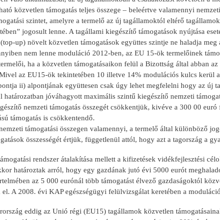
ható közvetlen támogatás teljes összege – beleértve valamennyi nemzeti
ogatási szintet, amelyre a termelő az új tagállamoktól eltérő tagálla
etében” jogosult lenne. A tagállami kiegészítő támogatások nyújtása ese
 (top-up) növelt közvetlen támogatások együttes szintje ne haladja me
nnyiben nem lenne moduláció 2012-ben, az EU 15-ök termelőinek támog
ermelői, ha a közvetlen támogatásaikon felül a Bizottság által abban a
ivel az EU15-ök tekintetében 10 illetve 14% modulációs kulcs kerül al
ontja ii) alpontjának együttesen csak úgy lehet megfelelni hogy az új 
tal határozatban jóváhagyott maximális szintű kiegészítő nemzeti támog
egészítő nemzeti támogatás összegét csökkentjük, kivéve a 300 00 euró 
ású támogatás is csökkentendő.
 nemzeti támogatási összegen valamennyi, a termelő által különböző jo
atások összességét értjük, függetlenül attól, hogy azt a tagország a gy
ámogatási rendszer átalakítása mellett a kifizetések vidékfejlesztési cé
kkor határoztak arról, hogy egy gazdának jutó évi 5000 eurót meghalad
értelmében az 5 000 eurónál több támogatást élvező gazdaságoktól kö
el. A 2008. évi KAP egészségügyi felülvizsgálat keretében a moduláció i
rszág eddig az Unió régi (EU15) tagállamok közvetlen támogatásainak sz