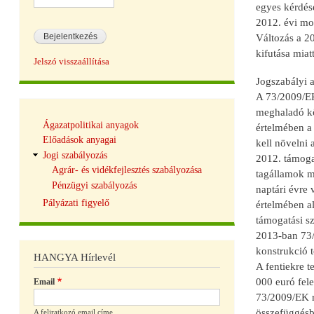
egyes kérdése
2012. évi mo
Változás a 2
kifutása miat
Jelszó visszaállítása
Jogszabályi 
A 73/2009/EK
meghaladó kö
Tudásbázis
Ágazatpolitikai anyagok
értelmében a
navigáció
Előadások anyagai
kell növelni
Jogi szabályozás
2012. támoga
Agrár- és vidékfejlesztés szabályozása
tagállamok me
Pénzügyi szabályozás
naptári évre
Pályázati figyelő
értelmében a
támogatási sz
2013-ban 73/2
konstrukció 
HANGYA Hírlevél
A fentiekre t
000 euró fele
Email
73/2009/EK re
összefüggésb
A feliratkozó email címe.