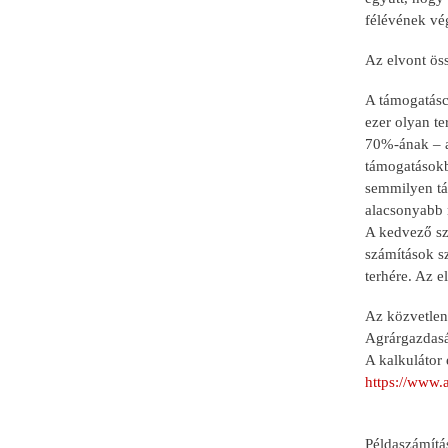
félévének vé
Az elvont ös
A támogatáscs
ezer olyan t
70%-ának – a
támogatásokb
semmilyen tá
alacsonyabb 
A kedvező sz
számítások sz
terhére. Az e
Az közvetlen
Agrárgazdaság
A kalkulátor 
https://www.
Példaszámítá