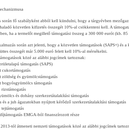
mechanizmusa
során fő szabályként abból kell kiindulni, hogy a tárgyévben mezőgazd
haladó közvetlen kifizetés összegét 10%-al csökkenteni kell. A támogat
ben, ha a termelőt megillető támogatási összeg a 300 000 eurót (kb. 85 
kalmazás során azt jelenti, hogy a közvetlen támogatások (SAPS+) és a 
ttes összegét már 5.000 euró felett kell 10%-al mérsékelni.
támogatások közé az alábbi jogcímek tartoznak:
területalapú támogatás (SAPS)
tt cukortámogatás
ett zöldség és gyümölcstámogatás
ett bogyósgyümölcs támogatás
 rizstámogatás
gyümölcs és dohány szerkezetátalakítási támogatás
 és a juh ágazatokban nyújtott kérődző szerkezetátalakítási támogatás
 tejtámogatás
i díjtámogatás EMGA-ból finanszírozott része
, 2013-tól átmeneti nemzeti támogatások közé az alábbi jogcímek tartoz