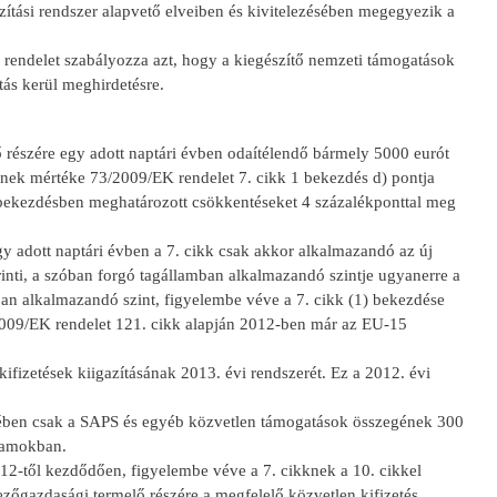
zítási rendszer alapvető elveiben és kivitelezésében megegyezik a
 rendelet szabályozza azt, hogy a kiegészítő nemzeti támogatások
tás kerül meghirdetésre.
részére egy adott naptári évben odaítélendő bármely 5000 eurót
nek mértéke 73/2009/EK rendelet 7. cikk 1 bekezdés d) pontja
 bekezdésben meghatározott csökkentéseket 4 százalékponttal meg
y adott naptári évben a 7. cikk csak akkor alkalmazandó az új
inti, a szóban forgó tagállamban alkalmazandó szintje ugyanerre a
an alkalmazandó szint, figyelembe véve a 7. cikk (1) bekezdése
2009/EK rendelet 121. cikk alapján 2012-ben már az EU-15
fizetések kiigazításának 2013. évi rendszerét. Ez a 2012. évi
esetében csak a SAPS és egyéb közvetlen támogatások összegének 300
llamokban.
012-től kezdődően, figyelembe véve a 7. cikknek a 10. cikkel
zőgazdasági termelő részére a megfelelő közvetlen kifizetés