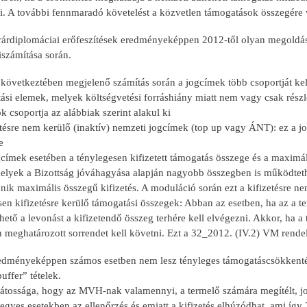
i. A további fennmaradó követelést a közvetlen támogatások összegére 
árdiplomáciai erőfeszítések eredményeképpen 2012-től olyan megoldást
iszámítása során.
következtében megjelenő számítás során a jogcímek több csoportját kell
ási elemek, melyek költségvetési forráshiány miatt nem vagy csak részl
 csoportja az alábbiak szerint alakul ki
tésre nem kerülő (inaktív) nemzeti jogcímek (top up vagy ÁNT): ez a jo
e
címek esetében a ténylegesen kifizetett támogatás összege és a maximál
 melyek a Bizottság jóváhagyása alapján nagyobb összegben is működteth
ik maximális összegű kifizetés. A moduláció során ezt a kifizetésre nem 
en kifizetésre kerülő támogatási összegek: Abban az esetben, ha az a te
hető a levonást a kifizetendő összeg terhére kell elvégezni. Akkor, ha 
 meghatározott sorrendet kell követni. Ezt a 32_2012. (IV.2) VM rendele
redményeképpen számos esetben nem lesz tényleges támogatáscsökkentés, 
uffer” tételek.
játossága, hogy az MVH-nak valamennyi, a termelő számára megítélt, jog
egyes esetekben az ellenőrzés és emiatt a kifizetés elhúzódhat, ami így