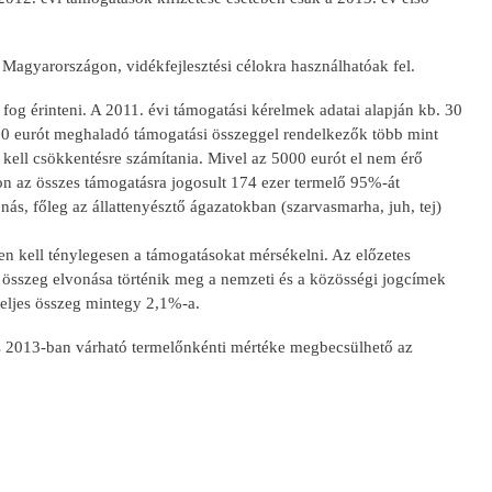
agyarországon, vidékfejlesztési célokra használhatóak fel.
fog érinteni. A 2011. évi támogatási kérelmek adatai alapján kb. 30
00 eurót meghaladó támogatási összeggel rendelkezők több mint
ll csökkentésre számítania. Mivel az 5000 eurót el nem érő
n az összes támogatásra jogosult 174 ezer termelő 95%-át
, főleg az állattenyésztő ágazatokban (szarvasmarha, juh, tej)
n kell ténylegesen a támogatásokat mérsékelni. Az előzetes
ű összeg elvonása történik meg a nemzeti és a közösségi jogcímek
teljes összeg mintegy 2,1%-a.
s 2013-ban várható termelőnkénti mértéke megbecsülhető az