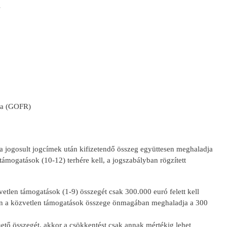
s
ása (GOFR)
a a jogosult jogcímek után kifizetendő összeg együttesen meghaladja
 támogatások (10-12) terhére kell, a jogszabályban rögzített
vetlen támogatások (1-9) összegét csak 300.000 euró felett kell
en a közvetlen támogatások összege önmagában meghaladja a 300
ető összegét, akkor a csökkentést csak annak mértékig lehet