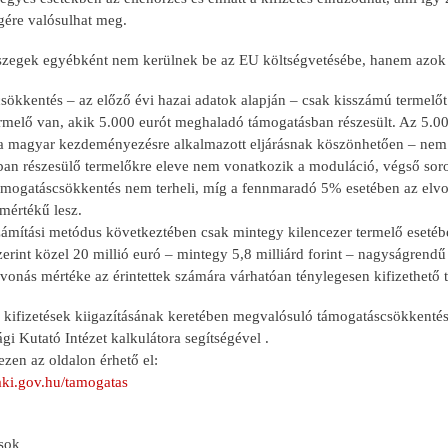
gére valósulhat meg.
szegek egyébként nem kerülnek be az EU költségvetésébe, hanem azok M
ökkentés – az előző évi hazai adatok alapján – csak kisszámú termelőt 
ermelő van, akik 5.000 eurót meghaladó támogatásban részesült. Az 5.0
 magyar kezdeményezésre alkalmazott eljárásnak köszönhetően – nem ke
an részesülő termelőkre eleve nem vonatkozik a moduláció, végső soro
mogatáscsökkentés nem terheli, míg a fennmaradó 5% esetében az elvonás
mértékű lesz.
ámítási metódus következtében csak mintegy kilencezer termelő esetébe
erint közel 20 millió euró – mintegy 5,8 milliárd forint – nagyságrend
lvonás mértéke az érintettek számára várhatóan ténylegesen kifizethető 
 kifizetések kiigazításának keretében megvalósuló támogatáscsökkenté
i Kutató Intézet kalkulátora segítségével .
ezen az oldalon érhető el:
aki.gov.hu/tamogatas
sok