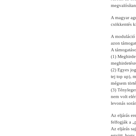
megvalósítan
A magyar agr
csökkentés k
A moduláció 
azon támogat
A támogatások
(1) Meghirde
meghirdetésr
(2) Egyes jog
tej top up),
mégsem történ
(3) Tényleges
nem volt elér
levonás során
Az eljárás e
felfogják a „p
Az eljárás sa
együtt, hogy 