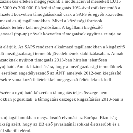
 százalékos értéken megegyezünk a modulációval mérsékelt EU15
z 5000 és 300 000 € közötti támogatás 10%-ával csökkentendő a
e fizetett közvetlen támogatásoknál csak a SAPS és egyéb közvetlen
lmazni az új tagállamokban. Mivel a közösségi források
ások terhére kell megvalósítani. A tagállami kiegészítő
tással (top-up) növelt közvetlen támogatások együttes szintje ne
 elérjük. Az SAPS rendszert alkalmazó tagállamokban a kiegészítő
ködő mezőgazdasági termelők jövedelmének stabilizálásában. Annak
zatoknak nyújtott támogatás 2013-ban hirtelen jelentősen
újtható. Annak biztosítására, hogy a mezőgazdasági termelőknek
tok esetében engedélyezendő az ÁNT, amelyek 2012-ben kiegészítő
tésekre vonatkozó feltételekkel megegyező feltételeknek kell
észére a nyújtható közvetlen támogatás teljes összege nem
mokban jogosultak, a támogatási összegek kiigazítására 2013-ban is
z új tagállamokban megvalósuló elvonást az Európai Bizottság
kség azért, hogy az EB első javaslatánál sokkal életszerűbb és a
l sikerült elérni.