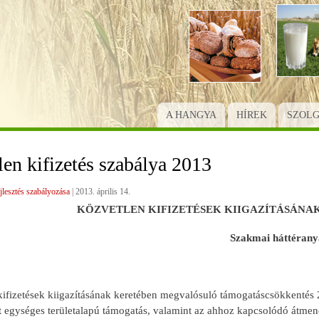
Ugrás
a
tartalomra
A HANGYA
HÍREK
SZOL
en kifizetés szabálya 2013
jlesztés szabályozása
|
2013. április 14.
KÖZVETLEN KIFIZETÉSEK KIIGAZÍTÁSÁNA
Szakmai háttéran
kifizetések kiigazításának keretében megvalósuló támogatáscsökkentés 
tt egységes területalapú támogatás, valamint az ahhoz kapcsolódó átmen