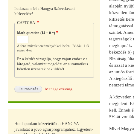
alapján nyújt
Iratkozzon fel a Hangya Szövetkezeti
közvetlen tám
hírlevelére!
kifizetés ker
CAPTCHA
támogatással
szintet. Ame
Math question (14 + 0 =)
tagországok t
megkapnák. M
A fenti művelet eredményét kell beírni. Például 1+3
esetén 4-et.
bekezdés b) p
Bizottság ál
Ez a kérdés vizsgálja, hogy vajon ember-e a
látogató, valamint megelőzi az automatikus
és azzal a ki
kéretlen üzenetek beküldését.
az uniós forr
A kiegészítő
nemzeti támog
Manage existing
A közvetlen t
megjelent. E
kell. Ennek 
5%-át vonták 
Honlapunkon közzétettük a HANGYA
Mivel Magyaro
javaslatát a jövő agrárprogramjához. Egyetért-