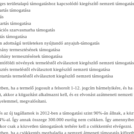
ges területalapú támogatáshoz kapcsolódó kiegészítő nemzeti támogatá
tartás támogatása
ás
tartás támogatása
kációs szarvasmarha támogatás
tás támogatása
en adottságú területeken nyújtandó anyajuh-támogatás
hány termesztésének támogatása
dohány termesztésének támogatása
ántóföldi növények termeléstől elválasztott kiegészítő nemzeti támogat
sztés termeléstől elválasztott kiegészítő nemzeti támogatása
tartás termeléstől elválasztott kiegészítő nemzeti támogatása
ben, ha a termelő jogosult a felsorolt 1-12. jogcím bármelyikére, és h
, akkor a kiigazítást alkalmazni kell, és ez elvonást azátmeneti nemzeti
gyelemmel, megvalósítani.
és az új tagállamok is 2012-ben a támogatási szint 90%-án állnak, a köz
4%-al. Így annak összege 300.000 euróig nem csökken. Így amennyib
kor csak a közvetlen támogatások terhére kell a csökkentést elvégezni.
tben, ha a csökkentés meghaladja a nemzeti átmeneti támogatás kifizeth