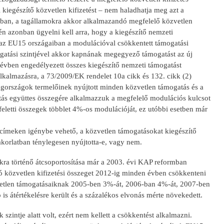
 kiegészítő közvetlen kifizetést – nem haladhatja meg azt a
mokban, a tagállamokra akkor alkalmazandó megfelelő közvetlen
tén azonban ügyelni kell arra, hogy a kiegészítő nemzeti
g az EU15 országaiban a modulációval csökkentett támogatási
atási szintjével akkor kapnának megegyező támogatást az új
z évben engedélyezett összes kiegészítő nemzeti támogatást
kalmazásra, a 73/2009/EK rendelet 10a cikk és 132. cikk (2)
tagországok termelőinek nyújtott minden közvetlen támogatás és a
atás együttes összegére alkalmazzuk a megfelelő modulációs kulcsot
feletti összegek többlet 4%-os modulációját, ez utóbbi esetben már
gcímeken igénybe vehető, a közvetlen támogatásokat kiegészítő
akorlatban ténylegesen nyújtotta-e, vagy nem.
lokra történő átcsoportosítása már a 2003. évi KAP reformban
ó közvetlen kifizetési összeget 2012-ig minden évben csökkenteni
zvetlen támogatásaiknak 2005-ben 3%-át, 2006-ban 4%-át, 2007-ben
s átértékelésre került és a százalékos elvonás mérte növekedett.
intje alatt volt, ezért nem kellett a csökkentést alkalmazni.