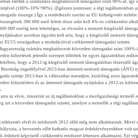
nban elértük a számunkra meghatározott támogatási szint 90%-át, így
zintjével (100%-10%=90%). (Egészen pontosan: a régi tagállamokban a
ámogatás összege.) Így a rendelkezés szerint az EU költségvetés terhér
összegének 300 000 euró feletti része után kell 4%-os csökkentést alka
00 000 euróig nem lehetséges, az elvonást a nemzeti kiegészítő támogat
yújtásakor azonban ügyelni kell arra, hogy a kiegészítő nemzeti támoga
az EU15 országaiban a modulációval csökkentett támogatási szintet.
agyarország számára meghatározott közvetlen támogatási szint 100%-át
etlen kifizetések jelentős szerepet töltöttek be egyes ágazatokban mű
rdekében, hogy a 2012-ig kiegészítő nemzeti támogatásban részesülő ága
 Bizottság engedélyével 2013-ban átmeneti nemzeti támogatás (ÁNT) ny
ogatás szintje 2013-ban is változatlan maradjon, kizárólag azon ágaza
tlen kifizetésben és az átmeneti támogatás nyújtására a 2012-es kifize
.
arra az elvre, miszerint az új tagállamokban a mezőgazdasági termelő r
g azt a közvetlen támogatási szintet, amelyre a termelők a régi tagálla
csökkentés elvét és módszerét 2012 előtt még nem alkalmaztuk. Mivel a
ályozta, a bevezetés előtt hathatós magyar érdekérvényesítésre volt szü
k érdekeit képviselő csökkentési rendszert lehessen alkalmazni. Ezt végü