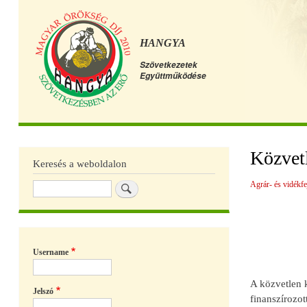
HANGYA
Szövetkezetek
Együttműködése
Főmenü
Közvetl
Keresés a weboldalon
Agrár- és vidékfe
Keresés
Username
A közvetlen 
Jelszó
finanszírozo