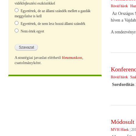
vidékfejlesztési eszközökkel
Rövid hírek
Haz
Egyetértek, de az állami szándék mellett a gazdák
Az Országos S
meggyőzése is kell
híven a Vajda
Egyetértek, de nem lesz hozzá állami szándék
Nem értek egyet
A rendezvényr
A stratégiai javaslat elérhető
fórumunkon
,
csatolmányként.
Konferenc
Rövid hírek
Sza
Sorsfordítás
Módosult 
MVH Hírek
|
201