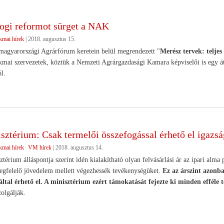
ogi reformot sürget a NAK
kmai hírek
|
2018. augusztus 15.
magyarországi Agrárfórum keretein belül megrendezett "
Merész tervek: telje
kmai szervezetek, köztük a Nemzeti Agrárgazdasági Kamara képviselői is egy 
ól.
ztérium: Csak termelői összefogással érhető el igazsá
kmai hírek
VM hírek
|
2018. augusztus 14.
térium álláspontja szerint idén kialakítható olyan felvásárlási ár az ipari alma
egfelelő jövedelem mellett végezhessék tevékenységüket.
Ez az árszint azonb
által érhető el. A minisztérium ezért támokatását fejezte ki minden efféle 
zolgálják.