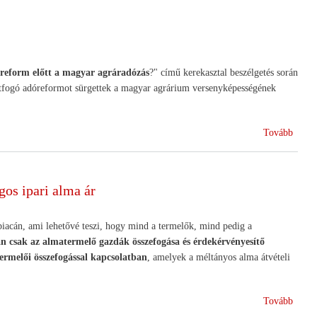
almaf
az
egyet
megol
az
s reform előtt a magyar agráradózás
?" című kerekasztal beszélgetés során
almaá
átfogó adóreformot sürgettek a magyar agrárium versenyképességének
válság
(Agrá
Tovább
refor
sürget
a
gos ipari alma ár
NAK
 piacán, ami lehetővé teszi, hogy mind a termelők, mind pedig a
an csak az almatermelő gazdák összefogása és érdekérvényesítő
termelői összefogással kapcsolatban
, amelyek a méltányos alma átvételi
(Agrá
Tovább
Csak