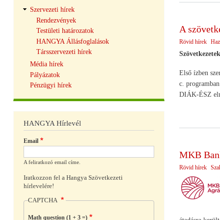
Szervezeti hírek
Rendezvények
A szövetk
Testületi határozatok
HANGYA Állásfoglalások
Rövid hírek
Haz
Társszervezeti hírek
Szövetkezetek
Média hírek
Első ízben sze
Pályázatok
c. programban
Pénzügyi hírek
DIÁK-ÉSZ elnök
HANGYA Hírlevél
Email
MKB Bank 
A feliratkozó email címe.
Rövid hírek
Sza
Iratkozzon fel a Hangya Szövetkezeti
hírlevelére!
CAPTCHA
Math question (1 + 3 =)