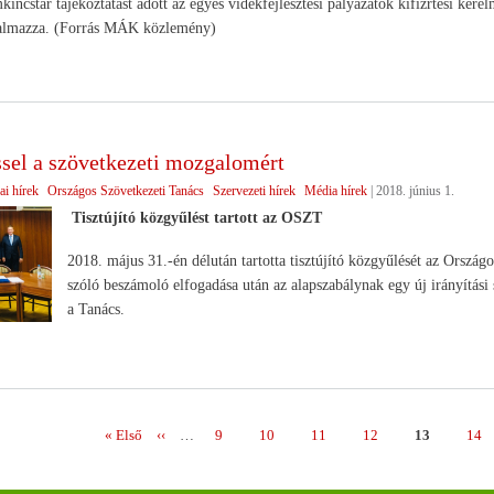
ncstár tájékoztatást adott az egyes vidékfejlesztési pályázatok kifizrtési kérel
rtalmazza. (Forrás MÁK közlemény)
ssel a szövetkezeti mozgalomért
ai hírek
Országos Szövetkezeti Tanács
Szervezeti hírek
Média hírek
|
2018. június 1.
Tisztújító közgyűlést tartott az OSZT
2018. május 31.-én délután tartotta tisztújító közgyűlését az Ország
szóló beszámoló elfogadása után az alapszabálynak egy új irányítási s
a Tanács.
Első
« Első
Előző
‹‹
…
Page
9
Page
10
Page
11
Page
12
Page
13
Pag
14
ás
oldal
oldal