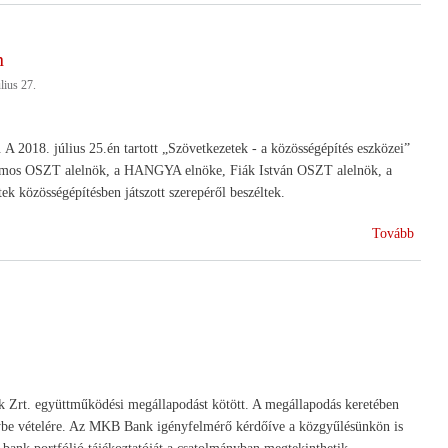
terme
össze
n
érhet
lius 27.
el
igazs
ipari
 2018. július 25.én tartott „Szövetkezetek - a közösségépítés eszközei”
alma
ilmos OSZT alelnök, a HANGYA elnöke, Fiák István OSZT alelnök, a
ár)
k közösségépítésben játszott szerepéről beszéltek.
(A
Tovább
szöve
a
„Szen
Tusvá
rende
 Zrt. együttműködési megállapodást kötött. A megállapodás keretében
énybe vételére. Az MKB Bank igényfelmérő kérdőíve a közgyűlésünkön is