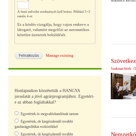
átadásra kerül
A fenti művelet eredményét kell beírni. Például 1+3
esetén 4-et.
Ez a kérdés vizsgálja, hogy vajon ember-e a
látogató, valamint megelőzi az automatikus
kéretlen üzenetek beküldését.
Manage existing
Szövetkeze
Szakmai hírek
O
Honlapunkon közzétettük a HANGYA
javaslatát a jövő agrárprogramjához. Egyetért-
e az abban foglaltakkal?
Választások
Egyetértek és megvalósítandónak tartom
Egyetértek, de kiegészítendő további
gazdaságpolitikai eszközökkel
Nemzetköz
Egyetértek, de kiegészítendő további