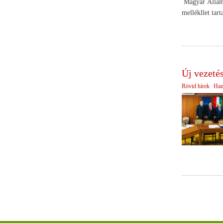
Magyar Államki
mellékllet ta
Új vezeté
Rövid hírek
Haz
Oldalszámoz