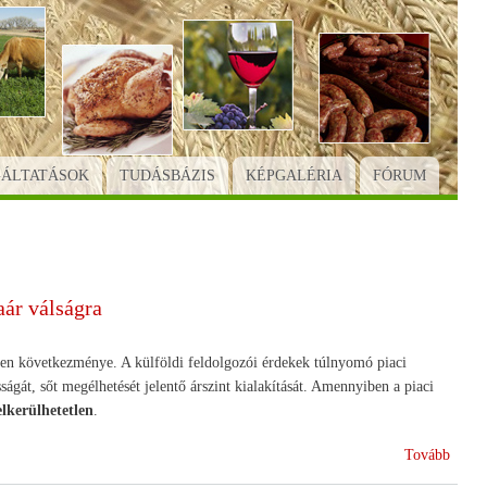
GÁLTATÁSOK
TUDÁSBÁZIS
KÉPGALÉRIA
FÓRUM
ár válságra
tlen következménye. A külföldi feldolgozói érdekek túlnyomó piaci
ságát, sőt megélhetését jelentő árszint kialakítását. Amennyiben a piaci
lkerülhetetlen
.
(Term
Tovább
tulaj