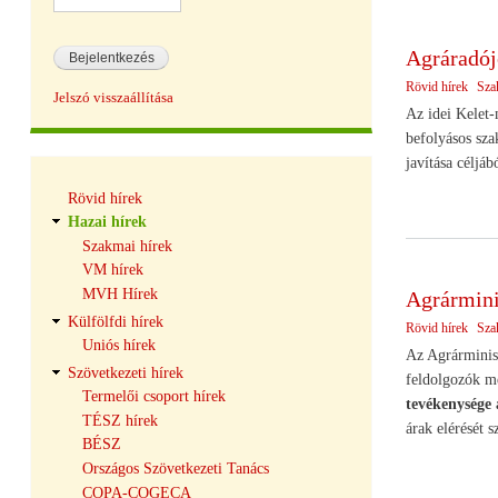
Agráradój
Rövid hírek
Sza
Jelszó visszaállítása
Az idei Kelet-
befolyásos sza
javítása céljáb
Hírek
Rövid hírek
navigáció
Hazai hírek
Szakmai hírek
VM hírek
MVH Hírek
Agrárminis
Külfölfdi hírek
Rövid hírek
Sza
Uniós hírek
Az Agrárminisz
Szövetkezeti hírek
feldolgozók m
Termelői csoport hírek
tevékenysége 
TÉSZ hírek
árak elérését s
BÉSZ
Országos Szövetkezeti Tanács
COPA-COGECA