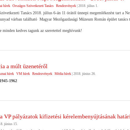
ai hírek
Országos Szövetkezeti Tanács
Rendezvények
|
2018. július 1.
zövetkezeti Tanács 2018. július 6-án 11 órától ünnepi megemlékezést tart a 
hunyad várban található Magyar Mezőgazdasági Múzeum Román épület tanács t
e minden kedves tagunk az szeretettel meghívunk!
ia a múlt üzenetéről
kmai hírek
VM hírek
Rendezvények
Média hírek
|
2018. június 26.
 1945-1962
a VP pályázatok kifizetési kérelembenyújtásának határ
8. június 15.