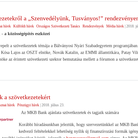
ezetekről a „Szenvedélyünk, Tusványos!” rendezvénye
ai hírek
Külföldi hírek
Országos Szövetkezeti Tanács
Rendezvények
Média hírek
|
2018. jú
 - a közösségépítés eszközei
repelt a szövetkezetek témája a Bálványosi Nyári Szabadegyetem programjában. A
 Kósa Lajos az OSZT elnöke, Novák Katalin, az EMMI államtitkára, Patay V
e az érintett szövetkezeti szektor bemutatása mellett a fórumon a szövetkezete
a szövetkezetekért
kmai hírek
Pénzügyi hírek
|
2018. július 23.
Az MKB Bank ajánlata szövetkezetek és tagjaik számára
Korábbi híradásunkban jeleztük, hogy szervezetünkkel az MKB Bank
kedvező feltételekkel lehetőség nyílik új finanszírozási formák ig