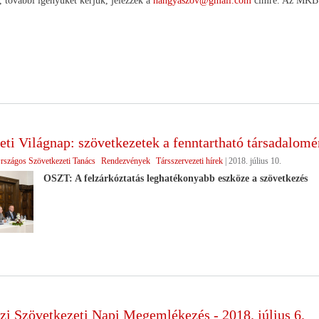
t, további igényüket kérjük, jelezzék a
hangyaszov@gmail.com
címre. Az MKB ba
ti Világnap: szövetkezetek a fenntartható társadalomé
rszágos Szövetkezeti Tanács
Rendezvények
Társszervezeti hírek
|
2018. július 10.
OSZT: A felzárkóztatás leghatékonyabb eszköze a szövetkezés
i Szövetkezeti Napi Megemlékezés - 2018. július 6.