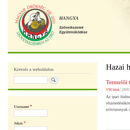
HANGYA
Szövetkezetek
Együttműködése
Főmenü
Hazai h
Keresés a weboldalon
Keresés
Termelői 
VM hírek
|
2018.
Az ipari léalm
részesedésükön
Username
erőviszonyok n
Jelszó