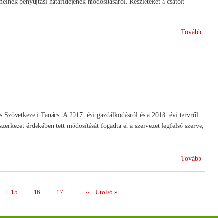
meinek benyújtási határidejének módosításáról. Részleteket a csatolt
(Módo
Tovább
a
VP
pályá
kifize
kérel
határi
os Szövetkezeti Tanács. A 2017. évi gazdálkodásról és a 2018. évi tervről
zerkezet érdekében tett módosítását fogadta el a szervezet legfelső szerve,
(Új
Tovább
vezeté
a
szövet
e
Page
15
Page
16
Page
17
…
Következő
››
Utolsó
Utolsó »
mozga
oldal
oldal