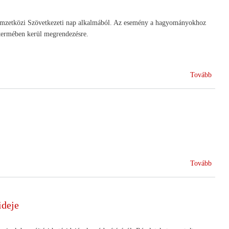
társa
Nemzetközi Szövetkezeti nap alkalmából. Az esemény a hagyományokhoz
ermében kerül megrendezésre.
(Nemz
Tovább
Szöve
Napi
Mege
-
2018.
július
6.)
(Konf
Tovább
a
múlt
üzene
ideje