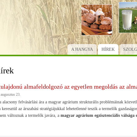
Ugrás
a
tartalomra
A HANGYA
HÍREK
SZOL
írek
tulajdonú almafeldolgozó az egyetlen megoldás az alma
 augusztus 23.
a alacsony felvásárlási ára a magyar agrárium strukturális problémáinak közve
 keresztül az árszabási stratégiájukkal lehetetlenné teszik a termelők gazdaságos
em változnak a termelők javára, a
magyar agrárium egzisztenciális válsága e